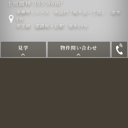
土地面積
205.86m²
多摩市ミニバス 永山行「桜ケ丘一丁目」 徒歩
1分
京王線 聖蹟桜ヶ丘駅 徒歩19分
見学
物件問い合わせ
“本当に住みたい家”を叶え
る場所。
通勤も、通学も、買い物も。“ちょうどいい都
心”が、ここにある。