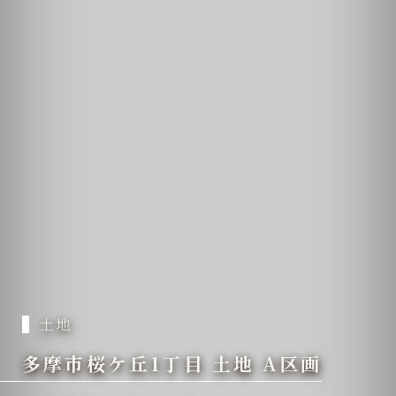
土地
多摩市桜ケ丘1丁目 土地 A区画