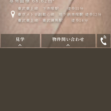
専有面積
68.62m²
東武東上線 下赤塚駅 徒歩11分
東京メトロ副都心線 地下鉄赤塚駅 徒歩12分
東武東上線 東武練馬駅 徒歩14分
見学
物件問い合わせ
特別な空間で叶える、唯一
無二の暮らし
リノベーションの可能性を最大限に引き出し、デザ
イン性とコストパフォーマンスを両立させた、こだ
わりの住まい。
上質な素材選び、暮らす人のライフスタイルに寄り