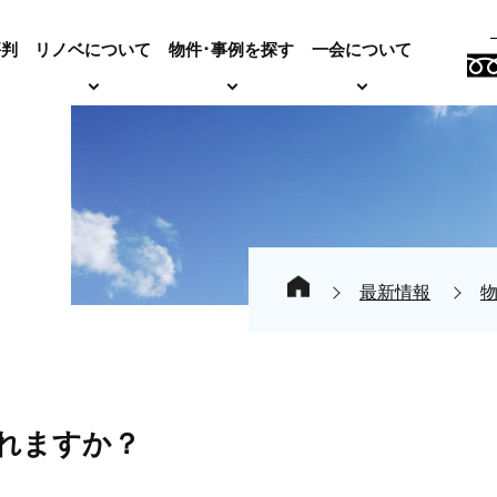
評判
リノベについて
物件･事例を探す
一会について
最新情報
れますか？