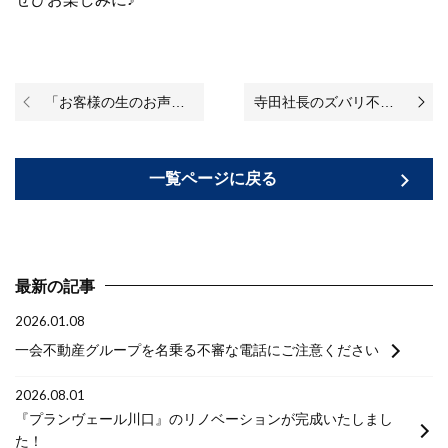
「お客様の生のお声＊/家具が揃っていたので、引越してすぐに快適な暮らしを始めることが出来ました♪（お客様からの評判・口コミ）
寺田社長のズバリ不動産（テラズバ）出演者 大募集！～エピソードをテラズバで発信してみませんか？～
一覧ページに戻る
最新の記事
2026.01.08
一会不動産グループを名乗る不審な電話にご注意ください
2026.08.01
『プランヴェール川口』のリノベーションが完成いたしまし
た！