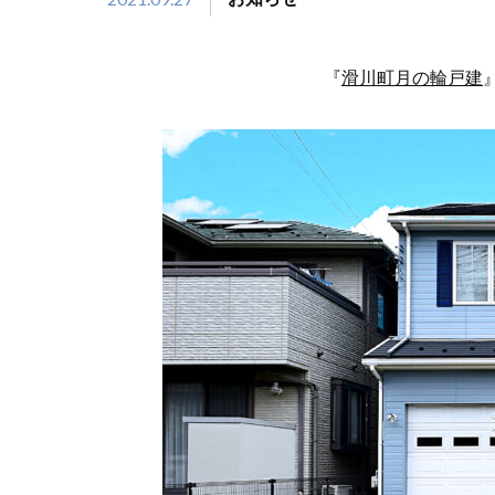
『
滑川町月の輪戸建