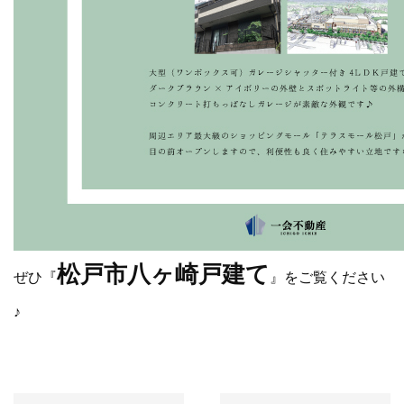
松戸市八ヶ崎戸建て
ぜひ『
』をご覧ください
♪