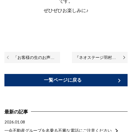
です。
ぜひぜひお楽しみに♪
「お客様の生のお声！／アクエスふじみ野パークサイドヴィスタ『気になる事はなんでも担当営業さんに聞ける』安心感がありました＊」を掲載致しました！（お客様からの評判・口コミ）
『ネオステージ羽村公園通り 5階』のリノベーションが始まりました♪
一覧ページに戻る
最新の記事
2026.01.08
一会不動産グループを名乗る不審な電話にご注意ください