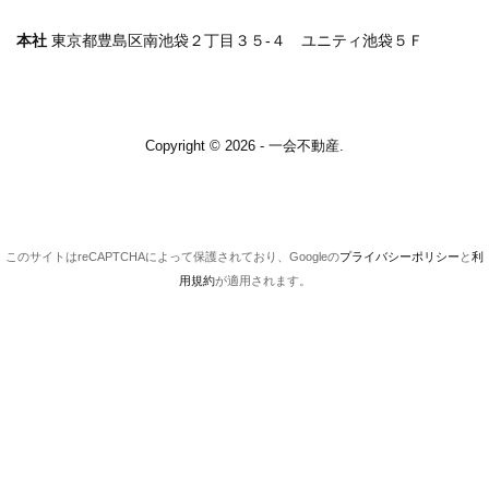
本社
東京都豊島区南池袋２丁目３５-４ ユニティ池袋５Ｆ
Copyright © 2026 - 一会不動産.
このサイトはreCAPTCHAによって保護されており、Googleの
プライバシーポリシー
と
利
用規約
が適用されます。