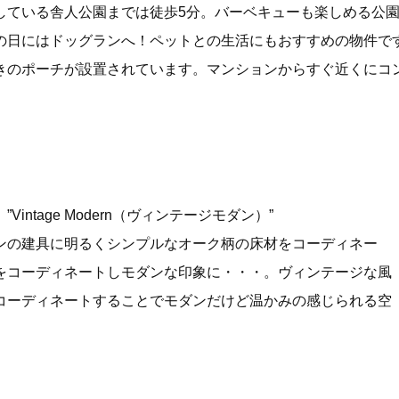
している舎人公園までは徒歩5分。バーベキューも楽しめる公
の日にはドッグランへ！ペットとの生活にもおすすめの物件です
きのポーチが設置されています。マンションからすぐ近くにコ
intage Modern（ヴィンテージモダン）”
ンの建具に明るくシンプルなオーク柄の床材をコーディネー
をコーディネートしモダンな印象に・・・。ヴィンテージな風
コーディネートすることでモダンだけど温かみの感じられる空