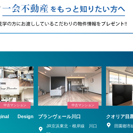
中古マンション
中古マンション
ginal Design
プランヴェール川口
クオリア目
n
JR京浜東北・根岸線 川口
田園都市