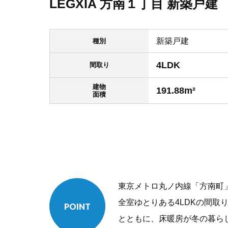
LEGXIA 方南１丁目 新築戸建
新築戸建
種別
4LDK
間取り
建物
191.88m²
面積
東京メトロ丸ノ内線「方南町
全室ゆとりある4LDKの間取
POINT
とともに、床暖房が冬の暮ら