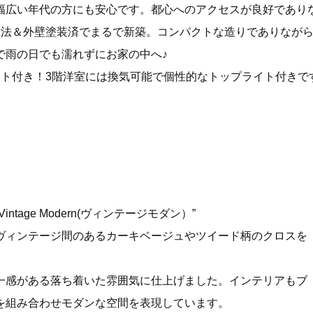
幅広い年代の方にも安心です。都心へのアクセスが良好であり
ー工法＆外壁塗装済でまるで新築。コンパクトな造りでありなが
で雨の日でも濡れずにお家の中へ♪
ット付き！3階洋室には換気可能で個性的なトップライト付きで
tage Modern(ヴィンテージモダン）”
ヴィンテージ間のあるカーキベージュやツイード柄のクロスを
統一感がある落ち着いた雰囲気に仕上げました。インテリアもブ
を組み合わせモダンな空間を表現しています。