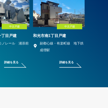
中古戸建
中古戸建
一丁目戸建
和光市南1丁目戸建
モノレール 浦添前
副都心線・有楽町線 地下鉄
成増駅
詳細を見る
詳細を見る