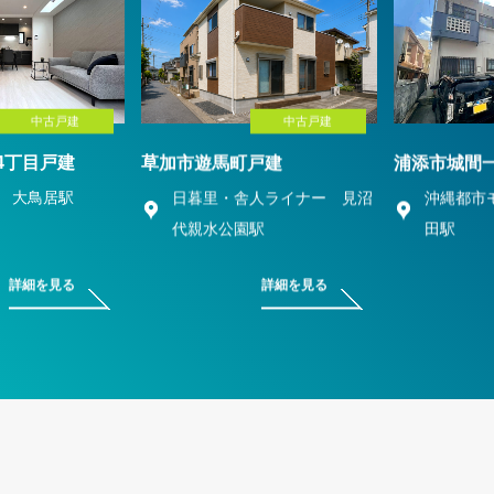
中古戸建
中古戸建
4丁目戸建
草加市遊馬町戸建
浦添市城間
 大鳥居駅
日暮里・舎人ライナー 見沼
沖縄都市
代親水公園駅
田駅
詳細を見る
詳細を見る