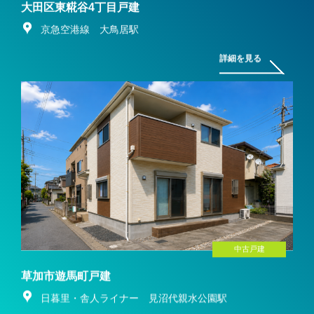
大田区東糀谷4丁目戸建
京急空港線 大鳥居駅
詳細を見る
中古戸建
草加市遊馬町戸建
日暮里・舎人ライナー 見沼代親水公園駅