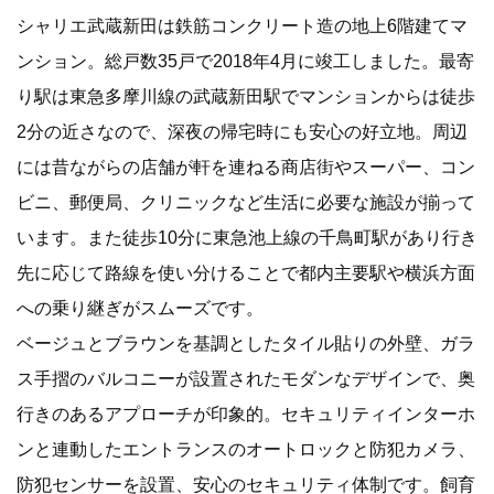
シャリエ武蔵新田は鉄筋コンクリート造の地上6階建てマ
ンション。総戸数35戸で2018年4月に竣工しました。最寄
り駅は東急多摩川線の武蔵新田駅でマンションからは徒歩
2分の近さなので、深夜の帰宅時にも安心の好立地。周辺
には昔ながらの店舗が軒を連ねる商店街やスーパー、コン
ビニ、郵便局、クリニックなど生活に必要な施設が揃って
います。また徒歩10分に東急池上線の千鳥町駅があり行き
先に応じて路線を使い分けることで都内主要駅や横浜方面
への乗り継ぎがスムーズです。
ベージュとブラウンを基調としたタイル貼りの外壁、ガラ
ス手摺のバルコニーが設置されたモダンなデザインで、奥
行きのあるアプローチが印象的。セキュリティインターホ
ンと連動したエントランスのオートロックと防犯カメラ、
防犯センサーを設置、安心のセキュリティ体制です。飼育