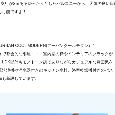
プ。奥行が2ｍあるゆったりとしたバルコニーから、天気の良い
も可能ですよ！
BAN COOL MODERN(アーバンクールモダン）”
ュで都会的な部屋・・・室内窓の枠やインテリアのブラックが
。LDK以外もモノトーン調でありながらカジュアルな雰囲気を
器洗浄機や浄水器付きのキッチン水栓、浴室乾燥機付きのバス
備も新設しています。