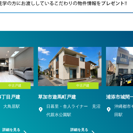
中古戸建
中古戸建
4丁目戸建
草加市遊馬町戸建
浦添市城間
 大鳥居駅
日暮里・舎人ライナー 見沼
沖縄都市
代親水公園駅
田駅
詳細を見る
詳細を見る