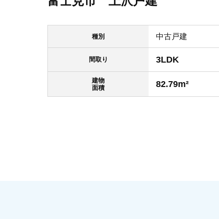
富士見市 上沢戸建
中古戸建
種別
3LDK
間取り
建物
82.79m²
面積