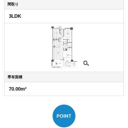
間取り
3LDK
専有
面積
70.00m²
POINT