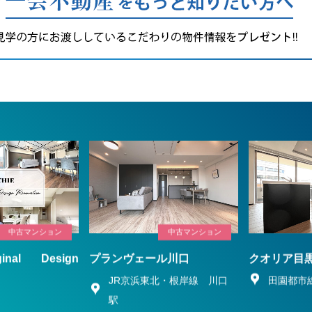
中古マンション
中古マンション
ginal Design
プランヴェール川口
クオリア目
n
JR京浜東北・根岸線 川口
田園都市
駅