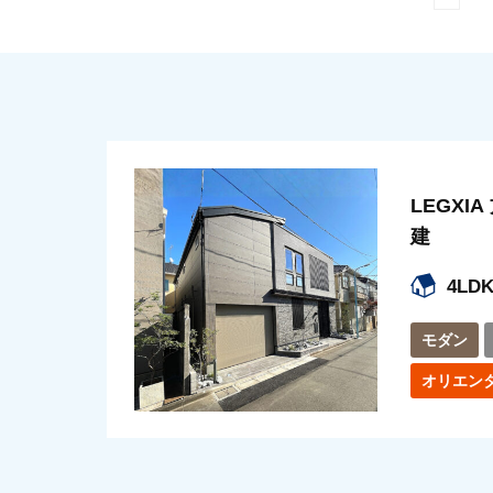
LEGXI
建
4LD
モダン
オリエン