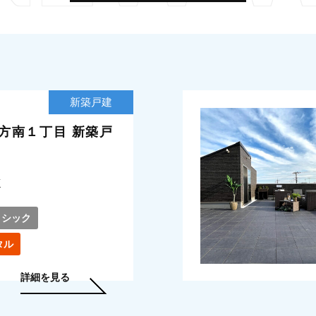
新築戸建
A 方南１丁目 新築戸
K
シック
タル
詳細を見る