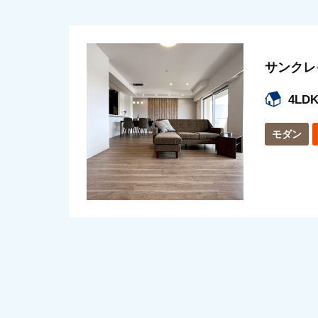
サンクレ
4LD
モダン