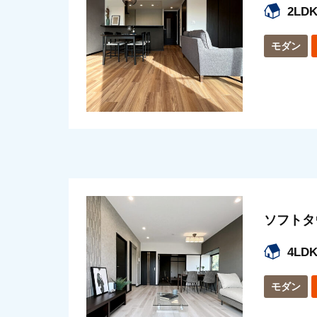
2LDK
モダン
ソフトタ
4LD
モダン