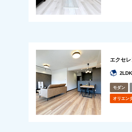
エクセレ
2LD
モダン
オリエン